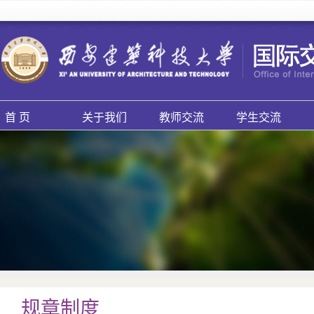
首 页
关于我们
教师交流
学生交流
规章制度